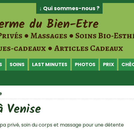
↓ Qui sommes-nous ?
erme du Bien-Etre
Privés ● Massages ● Soins Bio-Esth
es-cadeaux ● Articles Cadeaux
S
SOINS
LAST MINUTES
PHOTOS
PRIX
CHÈ
e
à Venise
a privé, soin du corps et massage pour une détente