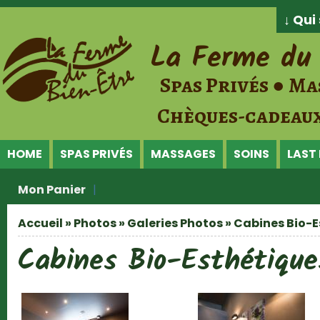
Jump to Content
↓ Qu
La Ferme du 
Spas Privés ● Ma
Chèques-cadeaux
HOME
SPAS PRIVÉS
MASSAGES
SOINS
LAST
Mon Panier
Accueil
»
Photos
»
Galeries Photos
» Cabines Bio-
Vous êtes ici
Cabines Bio-Esthétique