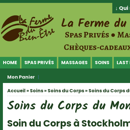
Jump to Content
↓ Qu
La Ferme du 
Spas Privés ● Ma
Chèques-cadeaux
HOME
SPAS PRIVÉS
MASSAGES
SOINS
LAST
Mon Panier
Accueil
»
Soins
»
Soins du Corps
» Soins du Corps 
Vous êtes ici
Soins du Corps du Mo
Soin du Corps à Stockhol