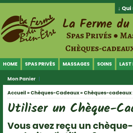
Jump to Content
↓ Qu
La Ferme du 
Spas Privés ● Ma
Chèques-cadeaux
HOME
SPAS PRIVÉS
MASSAGES
SOINS
LAST
Mon Panier
Accueil
»
Chèques-Cadeaux
»
Chèques-cadeaux 
Vous êtes ici
Utiliser un Chèque-Ca
Vous avez reçu un chèque