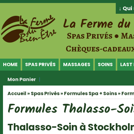
Jump to Content
↓ Qu
La Ferme du 
Spas Privés ● Ma
Chèques-cadeaux
HOME
SPAS PRIVÉS
MASSAGES
SOINS
LAST
Mon Panier
Accueil
»
Spas Privés
»
Formules Spa + Soins
» Form
Vous êtes ici
Formules Thalasso-So
Thalasso-Soin à Stockho