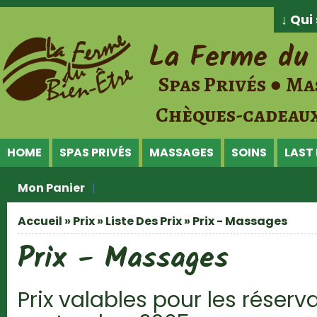
Jump to Content
↓ Qu
La Ferme du 
Spas Privés ● Ma
Chèques-cadeaux
HOME
SPAS PRIVÉS
MASSAGES
SOINS
LAST
Mon Panier
Accueil
»
Prix
»
Liste Des Prix
» Prix - Massages
Vous êtes ici
Prix - Massages
Prix valables pour les réserv