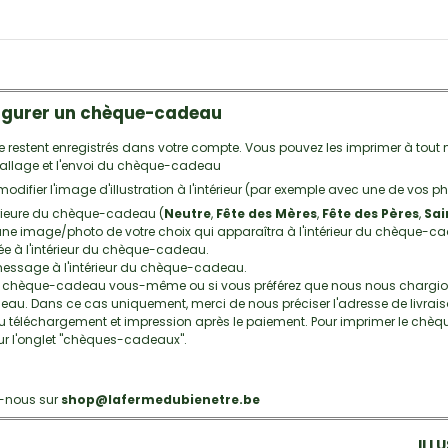
gurer un chèque-cadeau
estent enregistrés dans votre compte. Vous pouvez les imprimer à tou
emballage et l'envoi du chèque-cadeau
ifier l'image d'illustration à l'intérieur (par exemple avec une de vos p
térieure du chèque-cadeau (
Neutre
,
Fête des Mères
,
Fête des Pères
,
Sai
e image/photo de votre choix qui apparaîtra à l'intérieur du chèque-cadeau
mée à l'intérieur du chèque-cadeau.
 message à l'intérieur du chèque-cadeau.
le chèque-cadeau vous-même ou si vous préférez que nous nous chargions
eau. Dans ce cas uniquement, merci de nous préciser l'adresse de livrais
téléchargement et impression après le paiement. Pour imprimer le chèque
sur l'onglet "chèques-cadeaux".
z-nous sur
shop@lafermedubienetre.be
ILL