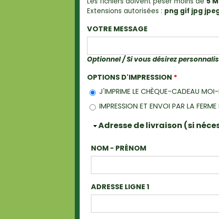
Les fichiers doivent peser moins de
5 
Extensions autorisées :
png gif jpg jpe
VOTRE MESSAGE
Optionnel / Si vous désirez personnal
OPTIONS D'IMPRESSION
*
J'IMPRIME LE CHÈQUE-CADEAU MOI
IMPRESSION ET ENVOI PAR LA FERM
Masquer
Adresse de livraison (si néce
NOM - PRÉNOM
ADRESSE LIGNE 1