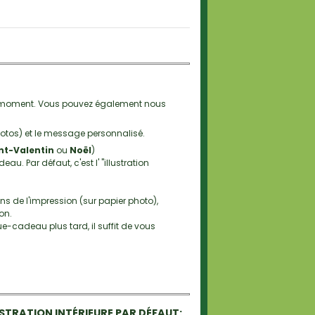
t moment. Vous pouvez également nous
hotos) et le message personnalisé.
nt-Valentin
ou
Noël
)
. Par défaut, c'est l' "illustration
 de l'impression (sur papier photo),
on.
-cadeau plus tard, il suffit de vous
USTRATION INTÉRIEURE PAR DÉFAUT: