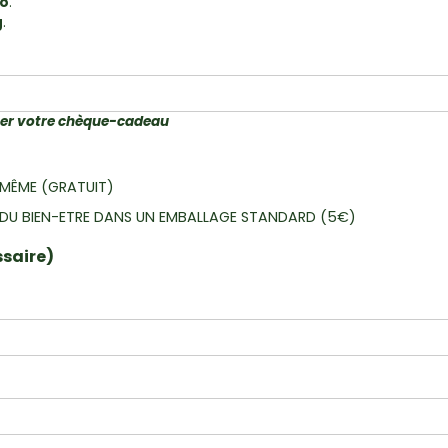
Mo
.
g
.
iser votre chèque-cadeau
-MÊME (GRATUIT)
E DU BIEN-ETRE DANS UN EMBALLAGE STANDARD (5€)
ssaire)