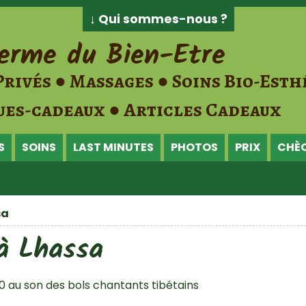
↓ Qui sommes-nous ?
erme du Bien-Etre
Privés ● Massages ● Soins Bio-Esth
es-cadeaux ● Articles Cadeaux
S
SOINS
LAST MINUTES
PHOTOS
PRIX
CHÈ
sa
à Lhassa
 au son des bols chantants tibétains