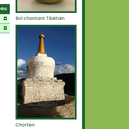
eau
Bol chantant Tibétain
Chorten