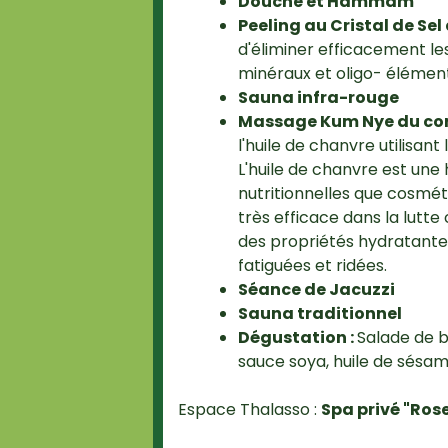
Douche et Hammam
Peeling au Cristal de Sel
d'éliminer efficacement le
minéraux et oligo- élément
Sauna infra-rouge
Massage Kum Nye du corps
l'huile de chanvre utilisan
L'huile de chanvre est une 
nutritionnelles que cosmét
très efficace dans la lutte
des propriétés hydratantes
fatiguées et ridées.
Séance de Jacuzzi
Sauna traditionnel
Dégustation :
Salade de b
sauce soya, huile de sésam
Espace Thalasso :
Spa privé "Ros