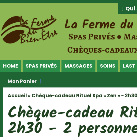
Jump to Content
↓ Qu
La Ferme du 
Spas Privés ● Ma
Chèques-cadeaux
HOME
SPAS PRIVÉS
MASSAGES
SOINS
LAST
Mon Panier
Accueil
» Chèque-cadeau Rituel Spa « Zen » - 2h30 -
Vous êtes ici
Chèque-cadeau Ri
2h30 - 2 personn