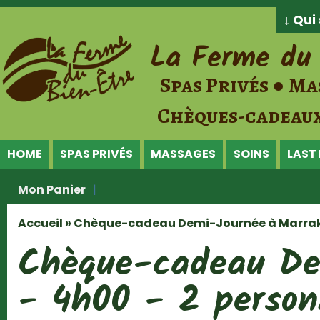
Jump to Content
↓ Qu
La Ferme du 
Spas Privés ● Ma
Chèques-cadeaux
HOME
SPAS PRIVÉS
MASSAGES
SOINS
LAST
Mon Panier
Accueil
» Chèque-cadeau Demi-Journée à Marrakec
Vous êtes ici
Chèque-cadeau De
- 4h00 - 2 person